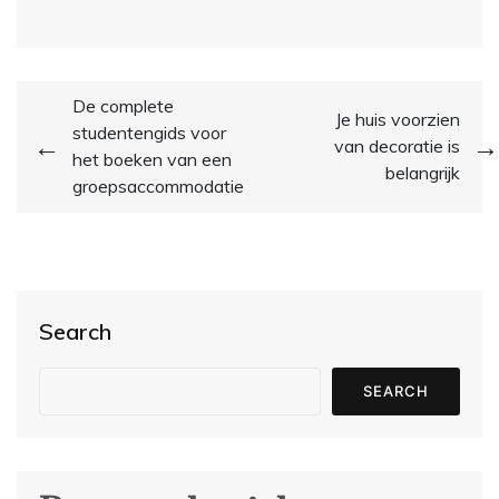
Post
De complete
Je huis voorzien
studentengids voor
navigation
van decoratie is
het boeken van een
belangrijk
groepsaccommodatie
Search
SEARCH