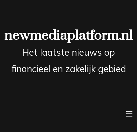
Skip
to
content
newmediaplatform.nl
Het laatste nieuws op
financieel en zakelijk gebied