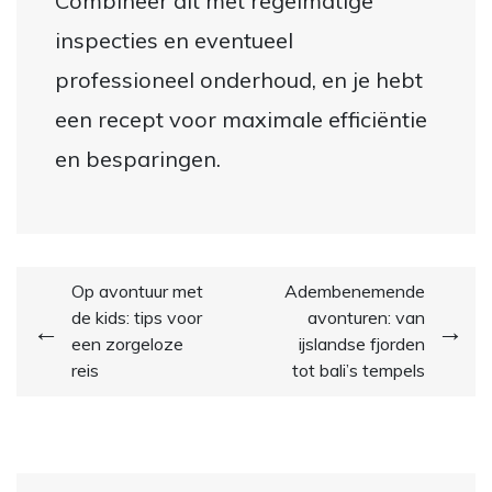
Combineer dit met regelmatige
inspecties en eventueel
professioneel onderhoud, en je hebt
een recept voor maximale efficiëntie
en besparingen.
Post
Op avontuur met
Adembenemende
de kids: tips voor
avonturen: van
navigation
een zorgeloze
ijslandse fjorden
reis
tot bali’s tempels