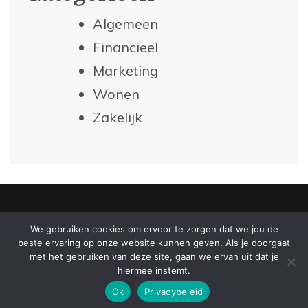
Algemeen
Financieel
Marketing
Wonen
Zakelijk
Copyright All Rights Reserved
We gebruiken cookies om ervoor te zorgen dat we jou de
|
beste ervaring op onze website kunnen geven. Als je doorgaat
Proudly powered by WordPress
Theme: Master by
met het gebruiken van deze site, gaan we ervan uit dat je
WPEntire
.
hiermee instemt.
Ok
Privacybeleid